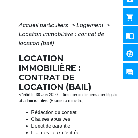
shopping_cart
Accueil particuliers
>
Logement
>
Location immobilière : contrat de
import_contacts
location (bail)
supervised_user_circle
LOCATION
IMMOBILIÈRE :
question_answer
CONTRAT DE
LOCATION (BAIL)
Vérifié le 30 Jun 2020 - Direction de l'information légale
et administrative (Première ministre)
Rédaction du contrat
Clauses abusives
Dépôt de garantie
État des lieux d'entrée