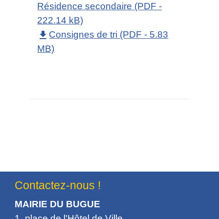
Résidence secondaire (PDF -
222.14 kB)
Consignes de tri (PDF - 5.83
file_download
MB)
Contactez-nous !
MAIRIE DU BUGUE
1, place de l'Hôtel de Ville