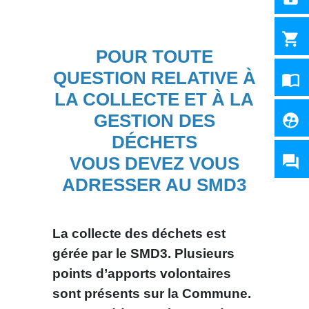
shopping_cart
POUR TOUTE
QUESTION RELATIVE À
import_contacts
LA COLLECTE ET À LA
GESTION DES
supervised_user_circle
DÉCHETS
question_answer
VOUS DEVEZ VOUS
ADRESSER AU SMD3
La collecte des déchets est
gérée par le SMD3. Plusieurs
points d’apports volontaires
sont présents sur la Commune.