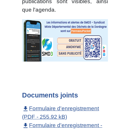
publications sont visibles, ainsi
que l'agenda.
Documents joints
Formulaire d'enregistrement
file_download
(PDF - 255.92 kB)
Formulaire d'enregistrement -
file_download