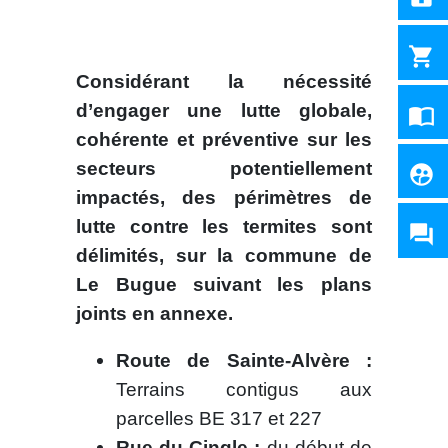
shopping_cart
Considérant la nécessité
d’engager une lutte globale,
import_contacts
cohérente et préventive sur les
secteurs potentiellement
supervised_user_circle
impactés, des périmètres de
lutte contre les termites sont
question_answer
délimités, sur la commune de
Le Bugue suivant les plans
joints en annexe.
Route de Sainte-Alvère :
Terrains contigus aux
parcelles BE 317 et 227
Rue du Cingle :
du début de