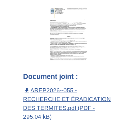
Document joint :
AREP2026--055 -
file_download
RECHERCHE ET ÉRADICATION
DES TERMITES.pdf (PDF -
295.04 kB)