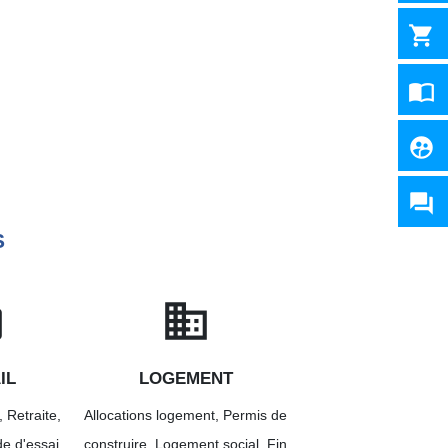
shopping_cart
import_contacts
supervised_user_circle
question_answer
S
k
domain
IL
LOGEMENT
,
Retraite,
Allocations logement,
Permis de
de d'essai…
construire,
Logement social,
Fin