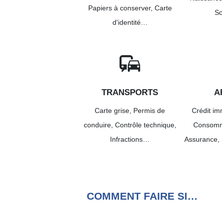
Papiers à conserver,
Carte
Sc
d'identité…
commute
e
TRANSPORTS
A
Carte grise,
Permis de
Crédit im
conduire,
Contrôle technique,
Consomm
Infractions…
Assurance,
COMMENT FAIRE SI…