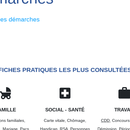
des démarches
FICHES PRATIQUES LES PLUS CONSULTÉE
hild_friendly
local_hospital
wor
AMILLE
SOCIAL - SANTÉ
TRAVA
ons familiales,
Carte vitale,
Chômage,
CDD
,
Concours
e,
Mariage,
Pacs,
Handicap,
RSA
,
Personnes
Démission,
Pério