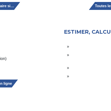
aire si…
Toutes l
ESTIMER, CALCU
ion)
en ligne