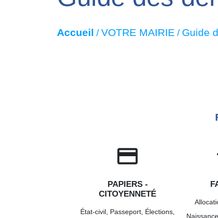
Accueil
VOTRE MAIRIE
Guide 
/
/
credit_card
c
PAPIERS -
F
CITOYENNETÉ
Allocati
État-civil,
Passeport,
Élections,
Naissanc