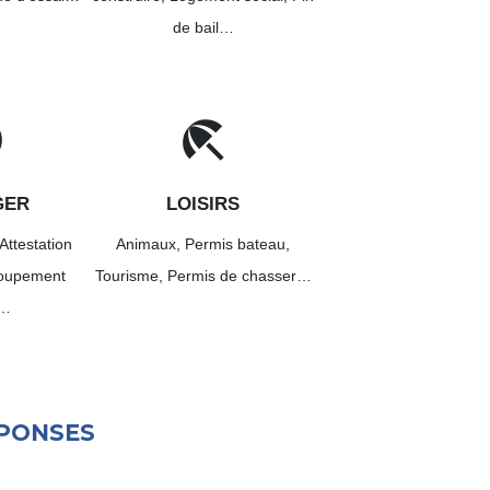
de bail…
c
beach_access
GER
LOISIRS
Attestation
Animaux,
Permis bateau,
oupement
Tourisme,
Permis de chasser…
l…
ÉPONSES