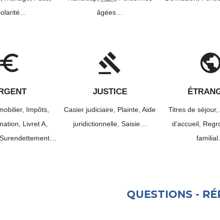
olarité…
âgées…
uro_symbol
gavel
publi
RGENT
JUSTICE
ÉTRAN
mobilier,
Impôts,
Casier judiciaire,
Plainte,
Aide
Titres de séjour,
ation,
Livret A,
juridictionnelle,
Saisie…
d’accueil,
Regr
Surendettement…
familia
QUESTIONS - R