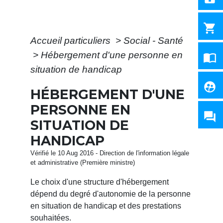
shopping_cart
Accueil particuliers
>
Social - Santé
>
Hébergement d'une personne en
import_contacts
situation de handicap
supervised_user_circle
HÉBERGEMENT D'UNE
PERSONNE EN
question_answer
SITUATION DE
HANDICAP
Vérifié le 10 Aug 2016 - Direction de l'information légale
et administrative (Première ministre)
Le choix d'une structure d'hébergement
dépend du degré d'autonomie de la personne
en situation de handicap et des prestations
souhaitées.