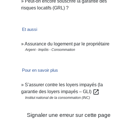
Peut-on encore souscrire la garantie des
risques locatifs (GRL) ?
Et aussi
Assurance du logement par le propriétaire
Argent - Impôts - Consommation
Pour en savoir plus
S'assurer contre les loyers impayés (la
open_in_new
garantie des loyers impayés – GLI)
Institut national de la consommation (INC)
Signaler une erreur sur cette page