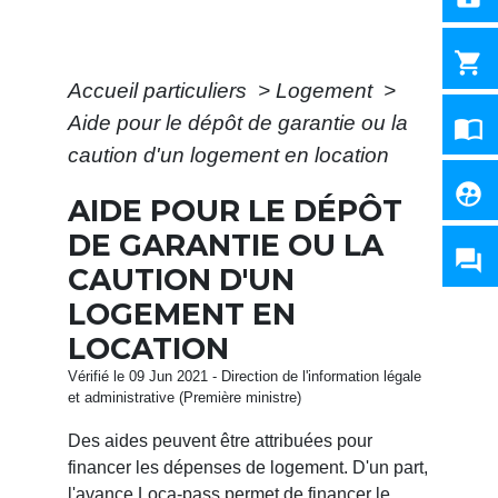
shopping_cart
Accueil particuliers
>
Logement
>
Aide pour le dépôt de garantie ou la
import_contacts
caution d'un logement en location
supervised_user_circle
AIDE POUR LE DÉPÔT
DE GARANTIE OU LA
question_answer
CAUTION D'UN
LOGEMENT EN
LOCATION
Vérifié le 09 Jun 2021 - Direction de l'information légale
et administrative (Première ministre)
Des aides peuvent être attribuées pour
financer les dépenses de logement. D'un part,
l'avance Loca-pass permet de financer le