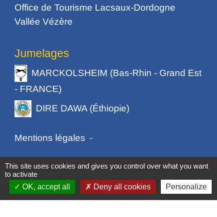
Office de Tourisme Lacsaux-Dordogne
Vallée Vézère
Jumelages
MARCKOLSHEIM (Bas-Rhin - Grand Est
- FRANCE)
DIRE DAWA (Éthiopie)
Mentions légales
-
Politique de confidentialité
-
Accessibilité
-
This site uses cookies and gives you control over what you want
to activate
Plan du site
-
Gestion des cookies
OK, accept all
Deny all cookies
Personalize
Site créé en partenariat avec Réseau des Communes