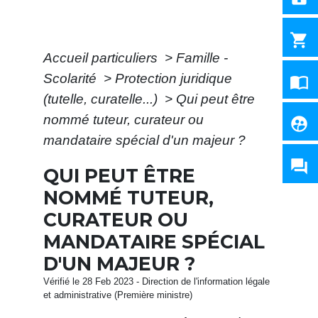
shopping_cart
Accueil particuliers
>
Famille -
Scolarité
>
Protection juridique
import_contacts
(tutelle, curatelle...)
>
Qui peut être
nommé tuteur, curateur ou
supervised_user_circle
mandataire spécial d'un majeur ?
question_answer
QUI PEUT ÊTRE
NOMMÉ TUTEUR,
CURATEUR OU
MANDATAIRE SPÉCIAL
D'UN MAJEUR ?
Vérifié le 28 Feb 2023 - Direction de l'information légale
et administrative (Première ministre)