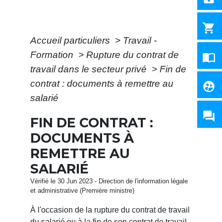
shopping_cart
Accueil particuliers
>
Travail -
Formation
>
Rupture du contrat de
import_contacts
travail dans le secteur privé
>
Fin de
contrat : documents à remettre au
supervised_user_circle
salarié
question_answer
FIN DE CONTRAT :
DOCUMENTS À
REMETTRE AU
SALARIÉ
Vérifié le 30 Jun 2023 - Direction de l'information légale
et administrative (Première ministre)
À l'occasion de la rupture du contrat de travail
du salarié ou à la fin de son contrat de travail,