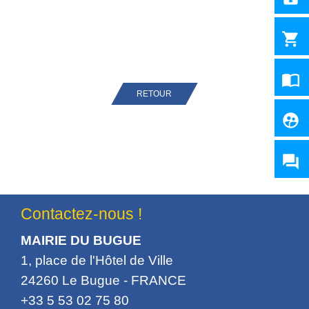
shopping_cart
import_contacts
RETOUR
supervised_user_circle
question_answer
Contactez-nous !
MAIRIE DU BUGUE
1, place de l'Hôtel de Ville
24260 Le Bugue - FRANCE
+33 5 53 02 75 80