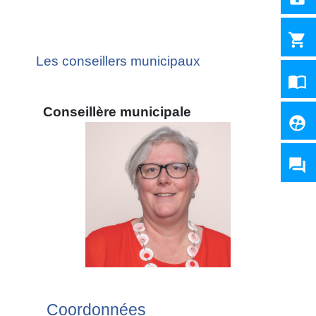
shopping_cart
Les conseillers municipaux
import_contacts
Conseillère municipale
supervised_user_circle
question_answer
Coordonnées