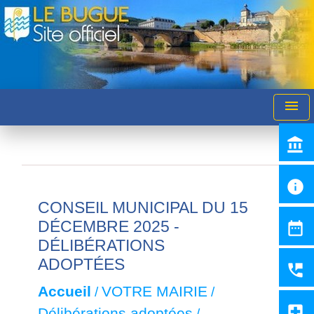
menu
account_balance
info
CONSEIL MUNICIPAL DU 15
DÉCEMBRE 2025 -
date_range
DÉLIBÉRATIONS
ADOPTÉES
perm_phone_msg
Accueil
VOTRE MAIRIE
/
/
local_hospital
Délibérations adoptées
/