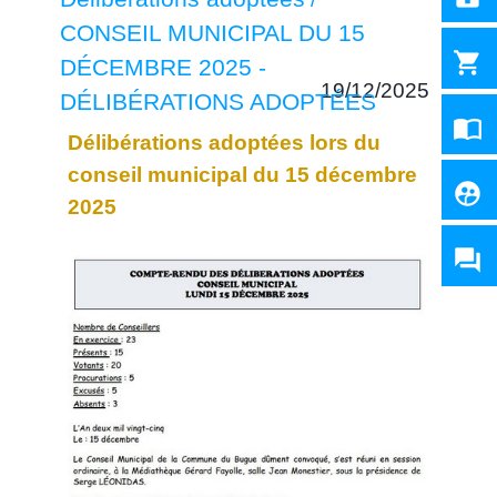
CONSEIL MUNICIPAL DU 15
shopping_cart
DÉCEMBRE 2025 -
19/12/2025
DÉLIBÉRATIONS ADOPTÉES
import_contacts
Délibérations adoptées lors du
conseil municipal du 15 décembre
supervised_user_circle
2025
question_answer