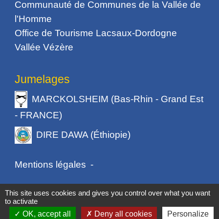
Communauté de Communes de la Vallée de
l'Homme
Office de Tourisme Lacsaux-Dordogne
Vallée Vézère
Jumelages
MARCKOLSHEIM (Bas-Rhin - Grand Est
- FRANCE)
DIRE DAWA (Éthiopie)
Mentions légales
-
Politique de confidentialité
-
Accessibilité
-
This site uses cookies and gives you control over what you want
to activate
Plan du site
-
Gestion des cookies
OK, accept all
Deny all cookies
Personalize