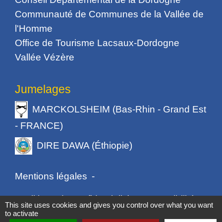
Communauté de Communes de la Vallée de
l'Homme
Office de Tourisme Lacsaux-Dordogne
Vallée Vézère
Jumelages
MARCKOLSHEIM (Bas-Rhin - Grand Est
- FRANCE)
DIRE DAWA (Éthiopie)
Mentions légales
-
Politique de confidentialité
-
Accessibilité
-
This site uses cookies and gives you control over what you want
to activate