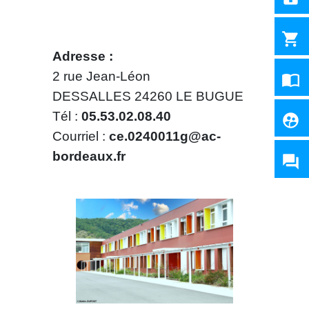
shopping_cart
Adresse :
2 rue Jean-Léon
import_contacts
DESSALLES 24260 LE BUGUE
Tél :
05.53.02.08.40
supervised_user_circle
Courriel :
ce.0240011g@ac-
bordeaux.fr
question_answer