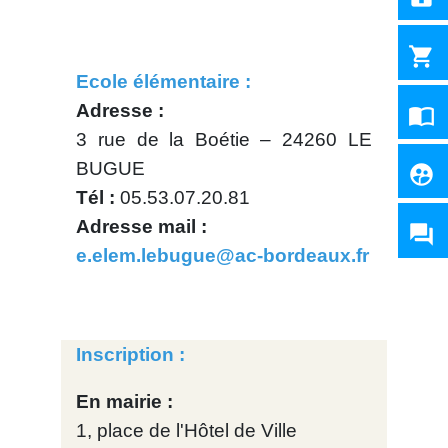
shopping_cart
Ecole élémentaire :
Adresse :
import_contacts
3 rue de la Boétie – 24260 LE
BUGUE
supervised_user_circle
Tél :
05.53.07.20.81
Adresse mail :
question_answer
e.elem.lebugue@ac-bordeaux.fr
Inscription :
En mairie :
1, place de l'Hôtel de Ville