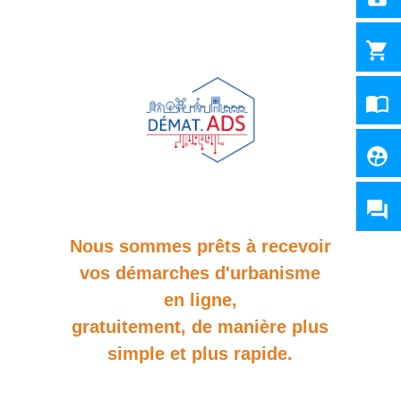
shopping_cart
import_contacts
supervised_user_circle
question_answer
Nous sommes prêts à recevoir
vos démarches d'urbanisme
en ligne,
gratuitement, de manière plus
simple et plus rapide.