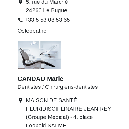
5, rue du Marché
location_on
24260 Le Bugue
+33 5 53 08 53 65
phone
Ostéopathe
CANDAU Marie
Dentistes / Chirurgiens-dentistes
MAISON DE SANTÉ
location_on
PLURIDISCIPLINAIRE JEAN REY
(Groupe Médical) - 4, place
Leopold SALME