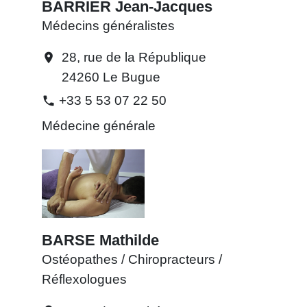
BARRIER Jean-Jacques
Médecins généralistes
28, rue de la République
location_on
24260 Le Bugue
+33 5 53 07 22 50
phone
Médecine générale
BARSE Mathilde
Ostéopathes / Chiropracteurs /
Réflexologues