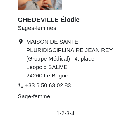
CHEDEVILLE Élodie
Sages-femmes
MAISON DE SANTÉ
location_on
PLURIDISCIPLINAIRE JEAN REY
(Groupe Médical) - 4, place
Léopold SALME
24260 Le Bugue
+33 6 50 63 02 83
phone
Sage-femme
1
-2
-3
-4