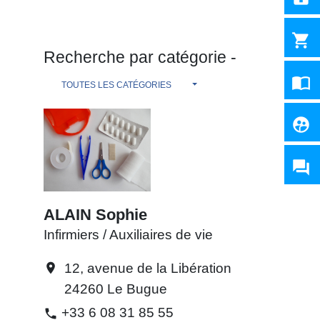
shopping_cart
Recherche par catégorie -
import_contacts
TOUTES LES CATÉGORIES
supervised_user_circle
question_answer
ALAIN Sophie
Infirmiers / Auxiliaires de vie
12, avenue de la Libération
location_on
24260 Le Bugue
+33 6 08 31 85 55
phone