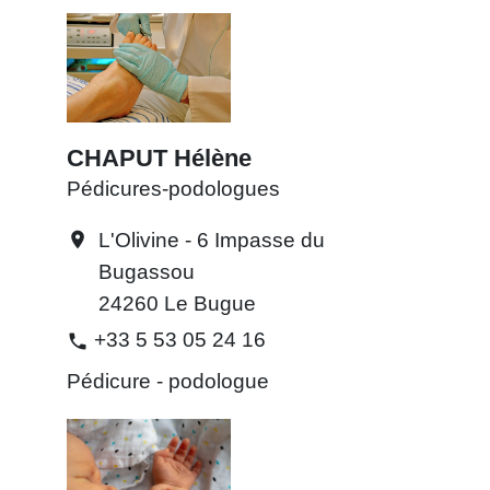
CHAPUT Hélène
Pédicures-podologues
L'Olivine - 6 Impasse du
location_on
Bugassou
24260 Le Bugue
+33 5 53 05 24 16
phone
Pédicure - podologue