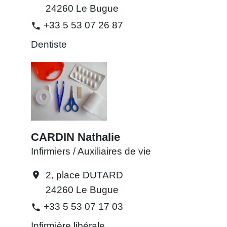
24260 Le Bugue
+33 5 53 07 26 87
phone
Dentiste
CARDIN Nathalie
Infirmiers / Auxiliaires de vie
2, place DUTARD
location_on
24260 Le Bugue
+33 5 53 07 17 03
phone
Infirmière libérale