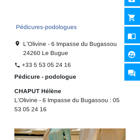
shopping_cart
Pédicures-podologues
import_contacts
L'Olivine - 6 Impasse du Bugassou
location_on
24260 Le Bugue
supervised_user_circle
+33 5 53 05 24 16
phone
question_answer
Pédicure - podologue
CHAPUT Hélène
L'Olivine - 6 Impasse du Bugassou : 05
53 05 24 16