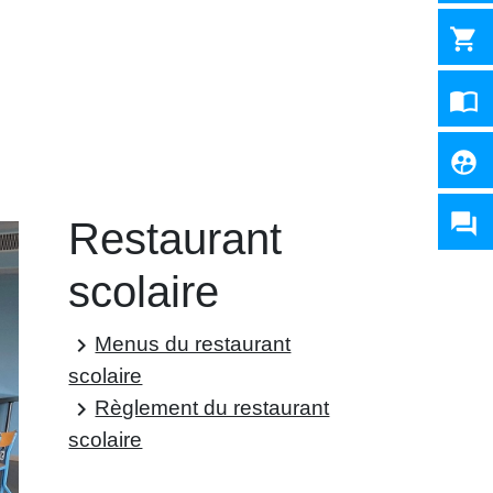
shopping_cart
import_contacts
supervised_user_circle
question_answer
Restaurant
scolaire
Menus du restaurant
keyboard_arrow_right
scolaire
Règlement du restaurant
keyboard_arrow_right
scolaire