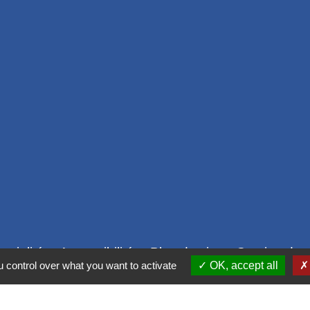
ntialité
-
Accessibilité
-
Plan du site
-
Gestion des
 control over what you want to activate
OK, accept all