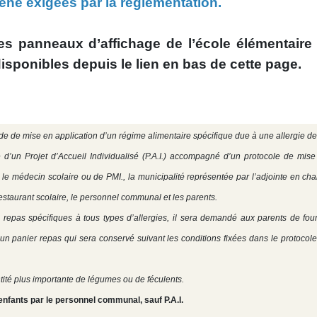
iène exigées par la règlementation.
es panneaux d’affichage de l’école élémentaire 
disponibles depuis le lien en bas de cette page.
 de mise en application d’un régime alimentaire spécifique due à une allergie d
e d’un Projet d’Accueil Individualisé (P.A.I.) accompagné d’un protocole de mis
, le médecin scolaire ou de PMI., la municipalité représentée par l’adjointe en ch
restaurant scolaire, le personnel communal et les parents.
pas spécifiques à tous types d’allergies, il sera demandé aux parents de four
un panier repas qui sera conservé suivant les conditions fixées dans le protocol
tité plus importante de légumes ou de féculents.
fants par le personnel communal, sauf P.A.I.