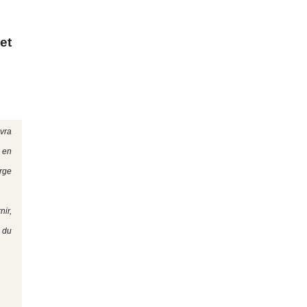
et
evra
e en
arge
nir,
e du