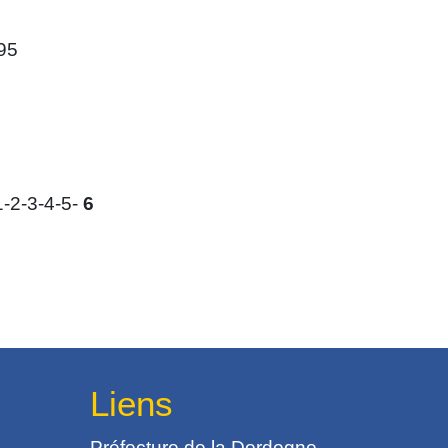
95
1
-2
-3
-4
-5
-
6
Liens
Préfecture de la Dordogne