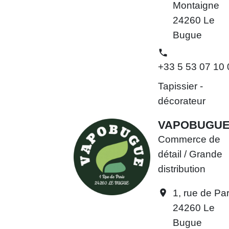
Montaigne
24260 Le
Bugue
phone
+33 5 53 07 10 
Tapissier -
décorateur
VAPOBUGU
Commerce de
détail / Grande
distribution
1, rue de Par
location_on
24260 Le
Bugue