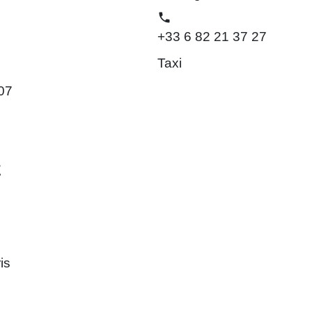
phone
+33 6 82 21 37 27
Taxi
07
E
is