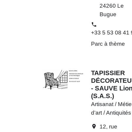
24260 Le
Bugue
phone
+33 5 53 08 41 
Parc à thème
TAPISSIER
DÉCORATEU
- SAUVE Lion
(S.A.S.)
Artisanat / Métie
d’art / Antiquités
12, rue
location_on