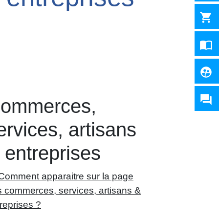
shopping_cart
import_contacts
supervised_user_circle
question_answer
ommerces,
ervices, artisans
 entreprises
Comment apparaitre sur la page
 commerces, services, artisans &
reprises ?