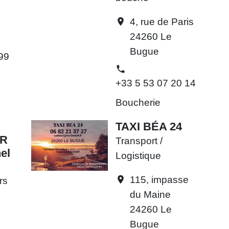
4, rue de Paris
location_on
24260 Le
Bugue
99
phone
+33 5 53 07 20 14
Boucherie
TAXI BÉA 24
R
Transport /
el
Logistique
115, impasse
location_on
rs
du Maine
24260 Le
Bugue