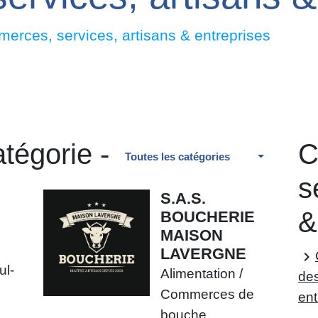
erces, services, artisans & entreprises
tégorie -
C
Toutes les catégories
s
S.A.S.
&
BOUCHERIE
MAISON
LAVERGNE
keyboard_arrow_right
ul-
Alimentation /
des
Commerces de
ent
bouche