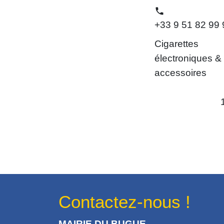
phone
+33 9 51 82 99 
Cigarettes
électroniques &
accessoires
Contactez-nous !
MAIRIE DU BUGUE