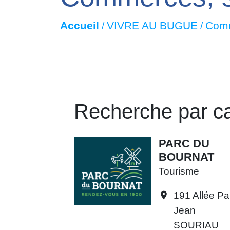
Accueil
VIVRE AU BUGUE
Comm
/
/
Recherche par ca
PARC DU
BOURNAT
Tourisme
191 Allée Pa
location_on
Jean
SOURIAU